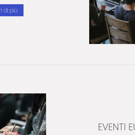
i di più
EVENTI E