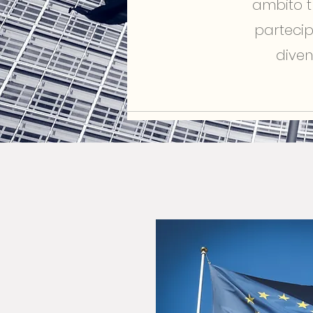
ambito tr
partecip
diven