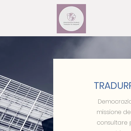
TRADURR
Democrazia 
missione del
consultare 