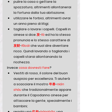
pulire la casa o gettare la 
spazzatura, altrimenti allontanerai 
la fortuna dalla tua abitazione; 
utilizzare le forbici, altrimenti avrai 
un anno pieno di litigi; 
tagliare o lavare i capelli. Capelli in 
cinese si dice 
发
-
fà
ed ha la stessa 
pronuncia e lo stesso carattere di 
发财
-
fācái
che vuol dire diventare 
ricco. Quindi lavando o tagliando i 
capelli starai allontanando la 
ricchezza.
Invece 
cosa dovresti fare
?
Vestiti di rosso, il colore del buon 
auspicio per eccellenza. Ti aiuterà 
a scacciare il mostro 
年兽
-
nián 
shòu
 che tradizionalmente appare 
durante il Capodanno cinese per 
attaccare la gente, specialmente i 
bambini;
regala una 
红包
-
hóngbāo
, una 