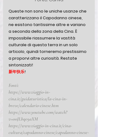
Queste non sono le uniche usanze che 
caratterizzano il Capodanno cinese, 
ne esistono tantissime altre e variano 
a seconda della zona della Cina. È 
impossibile riassumere la vastità 
culturale di questa terra in un solo 
articolo, quindi torneremo prestissimo 
a proporvi altre curiosità. Restate 
sintonizzati!
新年快乐
!
Fonti:
https://www.viaggio-in-
cina.it/guidaturistica/la-cina-in-
breve/calendario-cinese.htm
https://www.youtube.com/watch?
v=00JLbqe9aXM
https://www.viaggio-in-cina.it/cina-
cultura/capodanno-cinese/capodanno-cinese-