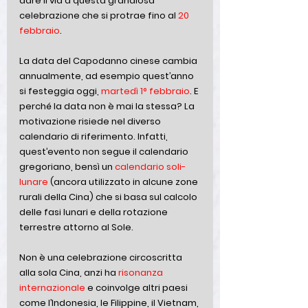
dare il via a questa grandiosa 
celebrazione che si protrae fino al 
20 
febbraio
. 
La data del Capodanno cinese cambia 
annualmente, ad esempio quest’anno 
si festeggia oggi, 
martedì 1° febbraio
. E 
perché la data non è mai la stessa? La 
motivazione risiede nel diverso 
calendario di riferimento. Infatti, 
quest’evento non segue il calendario 
gregoriano, bensì un 
calendario soli-
lunare
 (
ancora utilizzato in alcune zone 
rurali della Cina) che si basa sul calcolo 
delle fasi lunari e della rotazione 
terrestre attorno al Sole. 
Non è una celebrazione circoscritta 
alla sola Cina, anzi ha 
risonanza 
internazionale
 e coinvolge altri paesi 
come l’Indonesia, le Filippine, il Vietnam, 