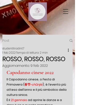
Post
studentitradint7
1 feb 2022
Tempo di lettura: 2 min
ROSSO, ROSSO, ROSSO
Aggiornamento:
9 feb 2022
Capodanno cinese 2022
Il Capodanno cinese, o Festa di 
Primavera (
春节-
chūnjié
), è l’evento più 
atteso dell’anno e il più simbolico della 
cultura sinica. 
È il 
21 gennaio
 ad aprire le danze e a 