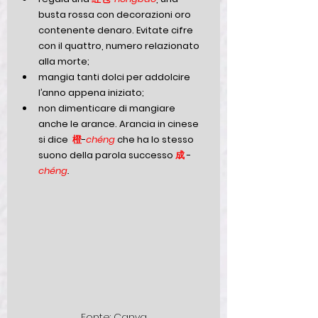
busta rossa con decorazioni oro 
contenente denaro. Evitate cifre 
con il quattro, numero relazionato 
alla morte;
mangia tanti dolci per addolcire 
l’anno appena iniziato;
non dimenticare di mangiare 
anche le arance. Arancia in cinese 
si dice 
 橙
-
chéng 
che ha lo stesso 
suono della parola successo 
成
 -
chéng
.
Fonte: Canva