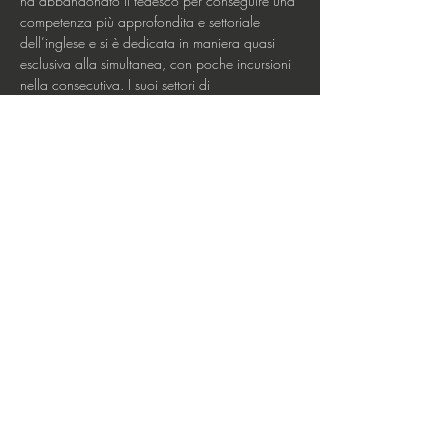
ha abbandonato il tedesco per conseguire una 
competenza più approfondita e settoriale 
dell’inglese e si è dedicata in maniera quasi 
esclusiva alla simultanea, con poche incursioni 
nella consecutiva. I suoi settori di 
specializzazione sono: psico-traumatologia,…
Mostra di più
Biglietti
Vendita terminata
Tipo di biglietto
Specializzazione (27/3)
Scopri di più
Prezzo
0,00 €