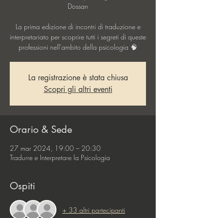
Dossan
La prima edizione di incontri di traduzione e
interpretariato per scoprire tutti i segreti di queste
professioni nell'ambito della psicologia 🧠
La registrazione è stata chiusa
Scopri gli altri eventi
Orario & Sede
27 mar 2024, 19:00 – 20:30
Tradurre e Interpretare la Psicologia
Ospiti
+ 33 altri partecipanti