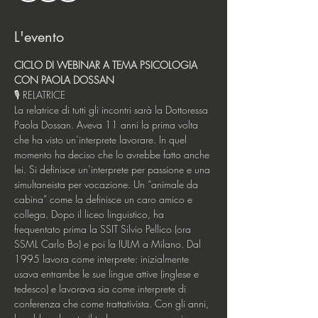
L'evento
CICLO DI WEBINAR A TEMA PSICOLOGIA 
CON PAOLA DOSSAN 
🎙️ RELATRICE
La relatrice di tutti gli incontri sarà la Dottoressa 
Paola Dossan. Aveva 11 anni la prima volta 
che ha visto un’interprete lavorare. In quel 
momento ha deciso che lo avrebbe fatto anche 
lei. Si definisce un’interprete per passione e una 
simultaneista per vocazione. Un “animale da 
cabina” come la definisce un caro amico e 
collega. Dopo il liceo linguistico, ha 
frequentato prima la SSIT Silvio Pellico (ora 
SSML Carlo Bo) e poi la IULM a Milano. Dal 
1995 lavora come interprete: inizialmente 
usava entrambe le sue lingue attive (inglese e 
tedesco) e lavorava sia come interprete di 
conferenza che come trattativista. Con gli anni, 