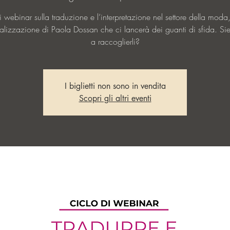
i webinar sulla traduzione e l’interpretazione nel settore della moda
alizzazione di Paola Dossan che ci lancerà dei guanti di sfida. Sie
a raccoglierli?
I biglietti non sono in vendita
Scopri gli altri eventi