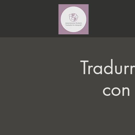
Tradur
con