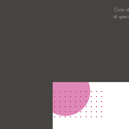
Ciclo d
di speci