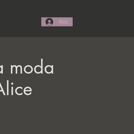
Accedi
azione
Altro
la moda
lice