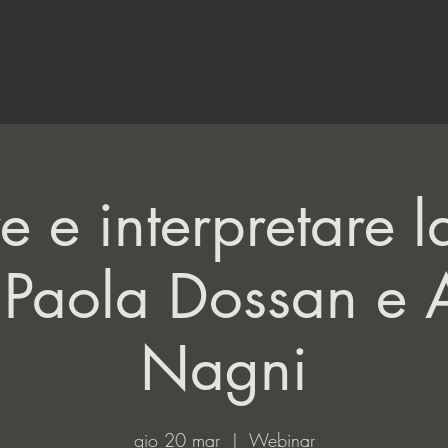
Home
Chi siamo
Aderisci
Blog
Eventi
Form
re e interpretare 
 Paola Dossan e A
Nagni
gio 20 mar
  |  
Webinar