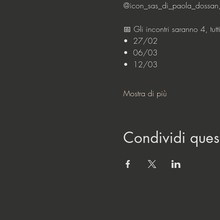
@icon_sas_di_paola_dossan, s
📅 Gli incontri saranno 4, tutt
•⁠  ⁠27/02
•⁠  ⁠06/03
•⁠  ⁠12/03
Mostra di più
Condividi ques