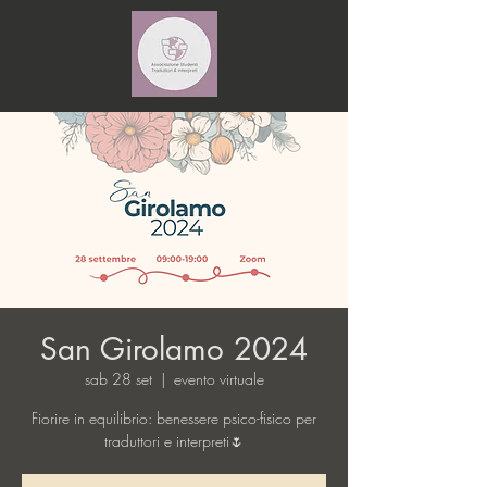
San Girolamo 2024
sab 28 set
  |  
evento virtuale
Fiorire in equilibrio: benessere psico-fisico per
traduttori e interpreti🌷