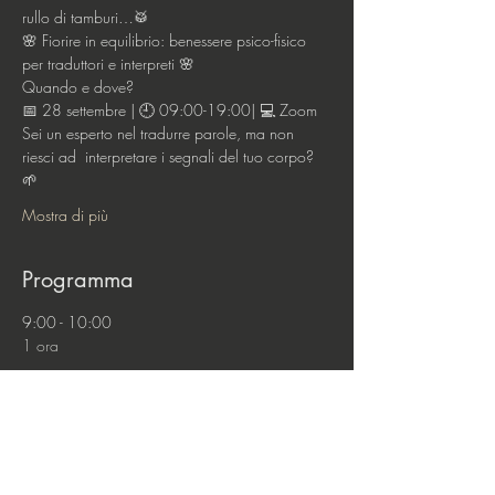
rullo di tamburi…🥁 
🌸 Fiorire in equilibrio: benessere psico-fisico 
per traduttori e interpreti 🌸
Quando e dove?
📅 28 settembre | 🕘 09:00-19:00| 💻 Zoom
Sei un esperto nel tradurre parole, ma non 
riesci ad  interpretare i segnali del tuo corpo? 
🌱
Mostra di più
Programma
9:00 - 10:00
1 ora
Tempo e priorità, non temiamoli: sono nostri
alleati! - Myriam Macrì & Claudia Iacca
10:00 - 11:00
1 ora