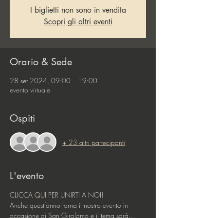
I biglietti non sono in vendita
Scopri gli altri eventi
Orario & Sede
28 set 2024, 09:00 – 19:00
evento virtuale
Ospiti
+ 23 altri partecipanti
L'evento
CLICCA 
QUI
 PER UNIRTI A NOI!
Anche quest’anno torna il nostro evento in 
occasione di San Girolamo e il tema sarà…