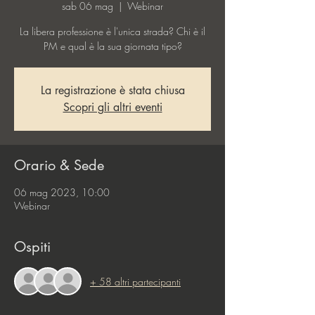
sab 06 mag
  |  
Webinar
La libera professione è l'unica strada? Chi è il
PM e qual è la sua giornata tipo?
La registrazione è stata chiusa
Scopri gli altri eventi
Orario & Sede
06 mag 2023, 10:00
Webinar
Ospiti
+ 58 altri partecipanti