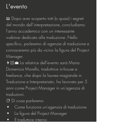
L'evento
📖 Dopo aver scoperto tutti (o quasi) i segreti 
del mondo dell’interpretazione, concludiamo 
l’anno accademico con un interessante 
webinar dedicato alla traduzione. Nello 
specifico, parleremo di agenzie di traduzione e 
conosceremo più da vicino la figura del Project 
Manager.
👩🏻‍💼 La relatrice dell’evento sarà Maria 
Domenica Morello, traduttrice in-house e 
freelance, che dopo la laurea magistrale in 
Traduzione e Interpretariato, ha lavorato per 5 
anni come Project Manager in un'agenzia di 
traduzioni.
📑 Di cosa parleremo
Come funziona un'agenzia di traduzione
La figura del Project Manager
Il traduttore interno
Mostra di più