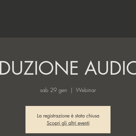
Home
Chi siamo
Aderisci
Blog
Eventi
Form
ADUZIONE AUDIO
sab 29 gen
  |  
Webinar
La registrazione è stata chiusa
Scopri gli altri eventi