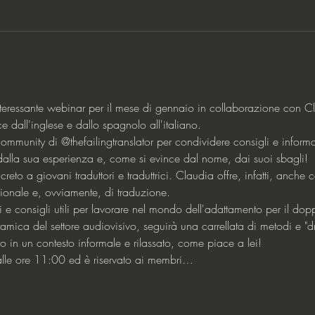
teressante webinar per il mese di gennaio in collaborazione con Cl
nce dall'inglese e dallo spagnolo all'italiano.
ommunity di @thefailingtranslator per condividere consigli e inform
dalla sua esperienza e, come si evince dal nome, dai suoi sbagli!
reto a giovani traduttori e traduttrici. Claudia offre, infatti, anche 
ssionale e, ovviamente, di traduzione.
i e consigli utili per lavorare nel mondo dell'adattamento per il dopp
ca del settore audiovisivo, seguirà una carrellata di metodi e "drit
utto in un contesto informale e rilassato, come piace a lei!
lle ore 11:00 ed è riservato ai membri…