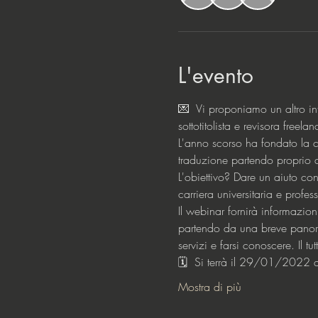
L'evento
💌  Vi proponiamo un altro in
sottotitolista e revisora freela
L'anno scorso ha fondato la c
traduzione partendo proprio 
L'obiettivo? Dare un aiuto conc
carriera universitaria e profe
Il webinar fornirà informazion
partendo da una breve panorami
servizi e farsi conoscere. Il t
🗓  Si terrà il 29/01/2022 a
Mostra di più