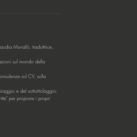
audia Munafò, traduttrice, 
azioni sul mondo della 
consulenze sul CV, sulla 
iaggio e del sottotitolaggio: 
te" per proporre i propri 