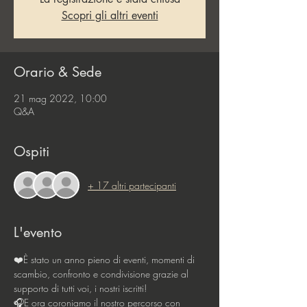
Scopri gli altri eventi
Orario & Sede
21 mag 2022, 10:00
Q&A
Ospiti
+ 17 altri partecipanti
L'evento
❤️È stato un anno pieno di eventi, momenti di 
scambio, confronto e condivisione grazie al 
supporto di tutti voi, i nostri iscritti! 
🎧E ora coroniamo il nostro percorso con 