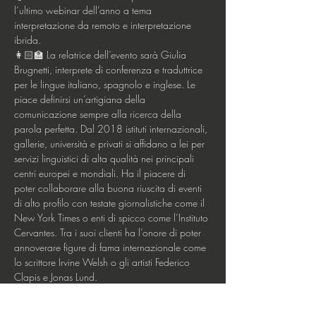
l’ultimo webinar dell’anno a tema 
interpretazione da remoto e interpretazione 
ibrida.
👩🏻‍🏫 La relatrice dell’evento sarà Giulia 
Brugnetti, interprete di conferenza e traduttrice 
per le lingue italiano, spagnolo e inglese. Le 
piace definirsi un’artigiana della 
comunicazione sempre alla ricerca della 
parola perfetta. Dal 2018 istituti internazionali, 
gallerie, università e privati si affidano a lei per 
servizi linguistici di alta qualità nei principali 
centri europei e mondiali. Ha il piacere di 
poter collaborare alla buona riuscita di eventi 
di alto profilo con testate giornalistiche come il 
New York Times o enti di spicco come l’Instituto 
Cervantes. Tra i suoi clienti ha l’onore di poter 
annoverare figure di fama internazionale come 
lo scrittore Irvine Welsh o gli artisti Federico 
Clapis e Jonas Lund.
Mostra di più