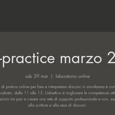
Home
Chi siamo
Aderisci
Blog
Eventi
Form
r-practice marzo
sab 29 mar
  |  
laboratorio online
 di pratica online per fare e interpretare discorsi in simultanea e co
 sabato, dalle 11 alle 13. L’obiettivo è migliorare le competenze att
azioni tra pari e creare una rete di supporto professionale e non, ese
alla scrittura e alla resa di discorsi.