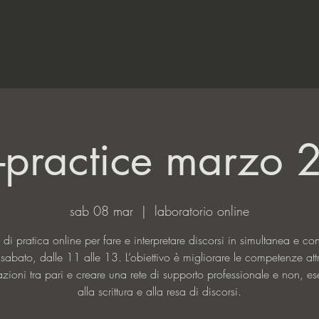
Home
Chi siamo
Aderisci
Blog
Eventi
Form
r-practice marzo
sab 08 mar
  |  
laboratorio online
 di pratica online per fare e interpretare discorsi in simultanea e co
 sabato, dalle 11 alle 13. L’obiettivo è migliorare le competenze att
azioni tra pari e creare una rete di supporto professionale e non, ese
alla scrittura e alla resa di discorsi.