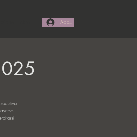
Accedi
azione
Altro
 2025
nsecutiva
raverso
rcitarsi