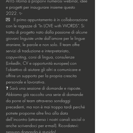
AITIS ritorna a proporvi numerosi webinar, idee 
e progetti per inaugurare insieme questo 
2022. ✨
💌   Il primo appuntamento è in collaborazione 
con le ragazze di “In LOVE with WORDS”. Si 
tratta di progetto nato dalla passione di alcune 
giovani linguiste unite dall’amore per le lingue 
straniere, le parole e non solo. Il team offre 
servizi di traduzione e interpretariato, 
copywriting, corsi di lingua, consulenze 
(LinkedIn, CV e opportunità europee) con 
l’obiettivo di aiutare gli altri a comunicare e 
offrire un supporto per la propria crescita 
personale e lavorativa.
❓ Sarà una sessione di domande e risposte. 
Abbiamo già raccolto una serie di domande 
da porre al team attraverso sondaggi 
precedenti, ma non è mai troppo tardi perché 
potrete proporne altre fino alla data 
dell’incontro (attraverso i nostri canali social o 
anche scrivendoci per e-mail). Ricordatevi: 
nessuna domanda è stupida! 